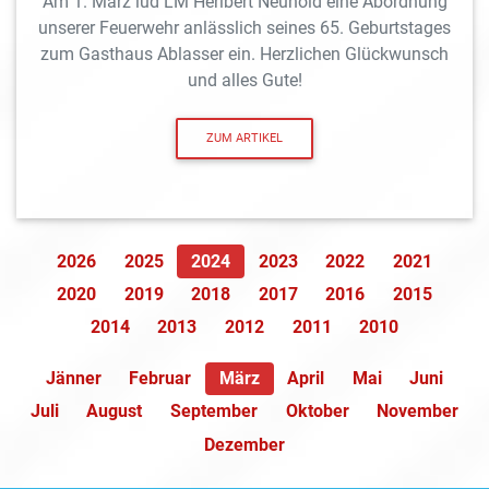
Am 1. März lud LM Heribert Neuhold eine Abordnung
unserer Feuerwehr anlässlich seines 65. Geburtstages
zum Gasthaus Ablasser ein. Herzlichen Glückwunsch
und alles Gute!
ZUM ARTIKEL
2026
2025
2024
2023
2022
2021
2020
2019
2018
2017
2016
2015
2014
2013
2012
2011
2010
Jänner
Februar
März
April
Mai
Juni
Juli
August
September
Oktober
November
Dezember