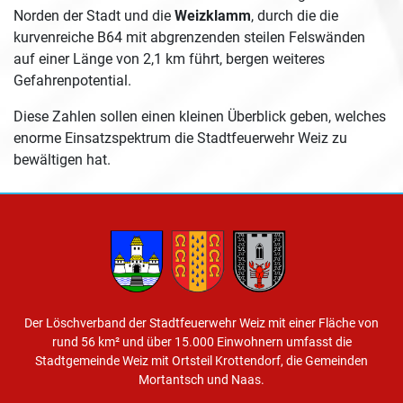
Norden der Stadt und die
Weizklamm
, durch die die
kurvenreiche B64 mit abgrenzenden steilen Felswänden
auf einer Länge von 2,1 km führt, bergen weiteres
Gefahrenpotential.
Diese Zahlen sollen einen kleinen Überblick geben, welches
enorme Einsatzspektrum die Stadtfeuerwehr Weiz zu
bewältigen hat.
Der Löschverband der Stadtfeuerwehr Weiz mit einer Fläche von
rund 56 km² und über 15.000 Einwohnern umfasst die
Stadtgemeinde Weiz mit Ortsteil Krottendorf, die Gemeinden
Mortantsch und Naas.