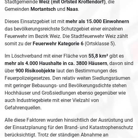
Stadtgemeinde
Weiz (mit Ortsteil
Krottendorf)
, die
Gemeinden
Mortantsch
und
Naas
.
Dieses Einsatzgebiet ist mit
mehr als 15.000 Einwohnern
das bevölkerungsreichste Schutzgebiet einer einzelnen
Feuerwehr im Bezirk Weiz. Die Stadtfeuerwehr Weiz zählt
somit zu der
Feuerwehr Kategorie 6
(Ortsklasse 5).
Im Löschverband mit einer Fläche von
55,8 km²
gibt es
mehr als 4.000 Haushalte in ca. 3800 Häusern
, davon sind
über
900 Risikoobjekte
laut den Bestimmungen des
Feuerpolizeigesetzes. Den relativ weiten Siedlungsräumen
mit geringer Bebauungs- und Bevölkerungsdichte stehen
Hochhäuser und Großsiedlungen ebenso gegenüber wie
auch Industriegebiete mit einer Vielzahl von
Gefahrenquellen.
Alle diese Faktoren wurden hinsichtlich der Ausrüstung und
der Einsatzplanung für den Brand- und Katastrophenschutz
berücksichtigt. Trotz der ständigen Abnahme an