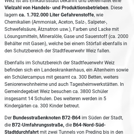
Weiz ist als Einkaufsstadt bekannt und beheimatet eine
Vielzahl von Handels- und Produktionsbetrieben
. Diese
lagern
ca. 1.702.000 Liter Gefahrenstoffe
, wie
Chemikalien (Ammoniak, Aceton, Salz-, Salpeter-,
Schwefelsäure, Ätznatron usw.), Farben und Lacke mit
Lösungsmitteln, Mineralöle, Gase und Sauerstoff (ca. 2000
Behälter mit Gasen), welche bei einem Störfall ebenfalls in
den Schutzbereich der Stadtfeuerwehr Weiz fallen.
Ebenfalls im Schutzbereich der Stadtfeuerwehr Weiz
befinden sich ein Landeskrankenhaus, ein Altenheim sowie
ein Schülercampus mit gesamt ca. 300 Betten, weiters
Seniorenwohnheime und auch Tagesheimwerkstätten. In
Gemeindegebiet Weiz besuchen ca. 3800 Schüler
insgesamt 14 Schulen. Des weiteren werden in 5
Kindergärten ca. 300 Kinder betreut.
Der
Bundesstraßenknoten B72-B64
im Süden der Stadt,
die
B72-Umfahrungsstraße,
die
B64-Nord-Süd-
Stadtdurchfahrt
mit zwei Tunnels von Preding bis in den