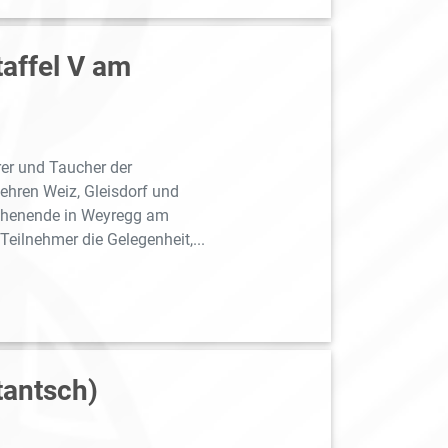
taffel V am
rer und Taucher der
ehren Weiz, Gleisdorf und
chenende in Weyregg am
Teilnehmer die Gelegenheit,...
tantsch)