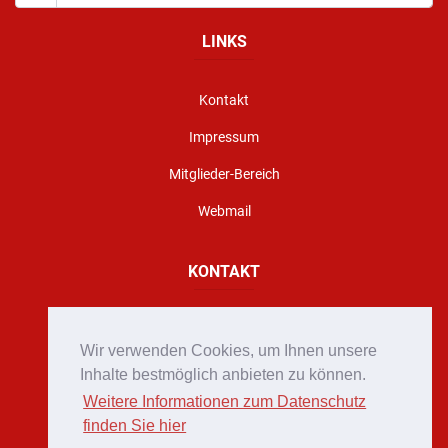
LINKS
Kontakt
Impressum
Mitglieder-Bereich
Webmail
KONTAKT
Florianigasse 10, A - 8160 Weiz
Wir verwenden Cookies, um Ihnen unsere
office@stadtfeuerwehr-weiz.at
Inhalte bestmöglich anbieten zu können.
Weitere Informationen zum Datenschutz
Notruf 122
finden Sie hier
+43 (0)3172 2222