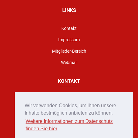
LINKS
Kontakt
Impressum
Mitglieder-Bereich
Webmail
KONTAKT
Florianigasse 10, A - 8160 Weiz
Wir verwenden Cookies, um Ihnen unsere
office@stadtfeuerwehr-weiz.at
Inhalte bestmöglich anbieten zu können.
Weitere Informationen zum Datenschutz
Notruf 122
finden Sie hier
+43 (0)3172 2222