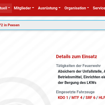
tuell
Mitglieder
Ausrüstung
Organisation
Service
72 in Peesen
Details zum Einsatz
Tätigkeiten der Feuerwehr
Absichern der Unfallstelle
Betriebsmittel, Einrichten e
der Bergung des LKWs
Eingesetzte Fahrzeuge
KDO 1
/
MTF 4
/
SRF 6
/
HLF