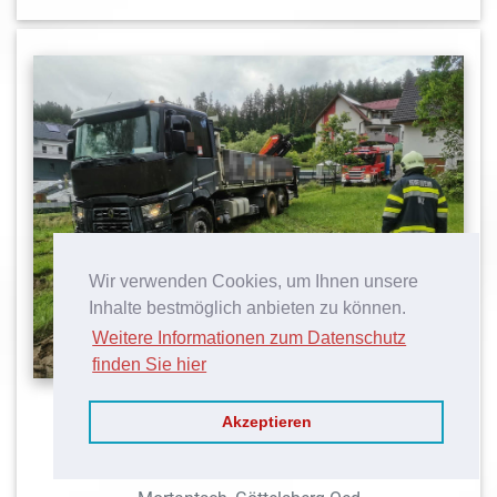
Wir verwenden Cookies, um Ihnen unsere
Inhalte bestmöglich anbieten zu können.
Weitere Informationen zum Datenschutz
finden Sie hier
LKW-Bergung
Akzeptieren
10.06.2020 - 16:20 Uhr