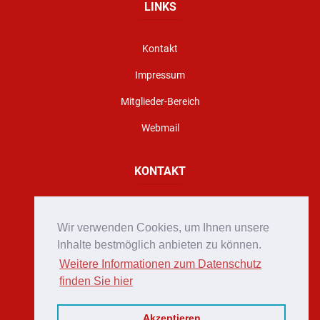
LINKS
Kontakt
Impressum
Mitglieder-Bereich
Webmail
KONTAKT
Florianigasse 10, A - 8160 Weiz
Wir verwenden Cookies, um Ihnen unsere
office@stadtfeuerwehr-weiz.at
Inhalte bestmöglich anbieten zu können.
Weitere Informationen zum Datenschutz
Notruf 122
finden Sie hier
+43 (0)3172 2222
Akzeptieren