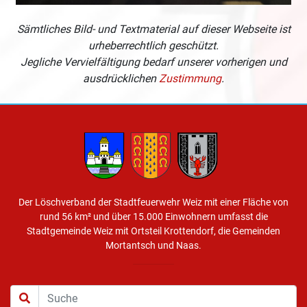
Sämtliches Bild- und Textmaterial auf dieser Webseite ist
urheberrechtlich geschützt.
Jegliche Vervielfältigung bedarf unserer vorherigen und
ausdrücklichen
Zustimmung
.
Der Löschverband der Stadtfeuerwehr Weiz mit einer Fläche von
rund 56 km² und über 15.000 Einwohnern umfasst die
Stadtgemeinde Weiz mit Ortsteil Krottendorf, die Gemeinden
Mortantsch und Naas.