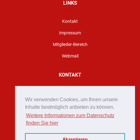
LINKS
Kontakt
Impressum
Mitglieder-Bereich
Webmail
KONTAKT
Florianigasse 10, A - 8160 Weiz
Wir verwenden Cookies, um Ihnen unsere
office@stadtfeuerwehr-weiz.at
Inhalte bestmöglich anbieten zu können.
Weitere Informationen zum Datenschutz
Notruf 122
finden Sie hier
+43 (0)3172 2222
Akzeptieren