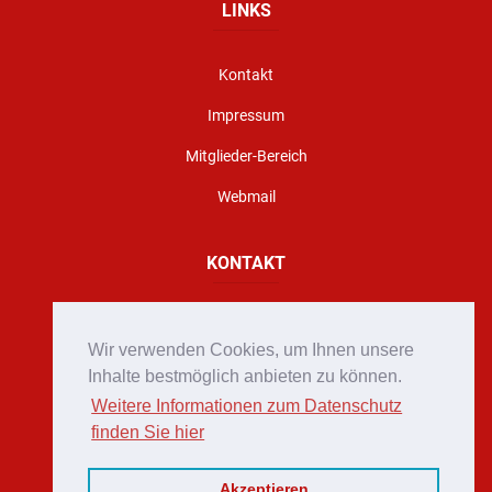
LINKS
Kontakt
Impressum
Mitglieder-Bereich
Webmail
KONTAKT
Florianigasse 10, A - 8160 Weiz
Wir verwenden Cookies, um Ihnen unsere
office@stadtfeuerwehr-weiz.at
Inhalte bestmöglich anbieten zu können.
Weitere Informationen zum Datenschutz
Notruf 122
finden Sie hier
+43 (0)3172 2222
Akzeptieren