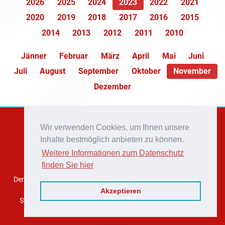
2026
2025
2024
2023
2022
2021
2020
2019
2018
2017
2016
2015
2014
2013
2012
2011
2010
Jänner
Februar
März
April
Mai
Juni
Juli
August
September
Oktober
November
Dezember
Wir verwenden Cookies, um Ihnen unsere
Inhalte bestmöglich anbieten zu können.
Weitere Informationen zum Datenschutz
finden Sie hier
Der Löschverband der Stadtfeuerwehr Weiz mit einer Fläche von
rund 56 km² und über 15.000 Einwohnern umfasst die
Akzeptieren
Stadtgemeinde Weiz mit Ortsteil Krottendorf, die Gemeinden
Mortantsch und Naas.