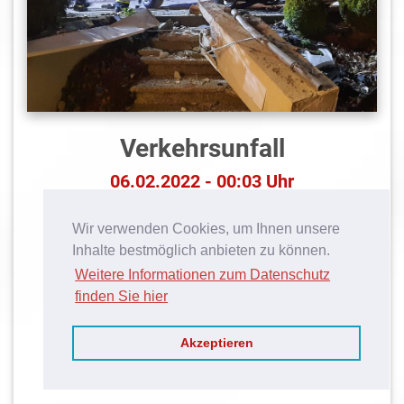
Verkehrsunfall
06.02.2022 - 00:03 Uhr
Mortantsch, Göttelsberg
Wir verwenden Cookies, um Ihnen unsere
Ein PKW ist in eine Betonsäule gefahren
Inhalte bestmöglich anbieten zu können.
Weitere Informationen zum Datenschutz
Absichern der Unfallstelle, Bergen des verunfallten
finden Sie hier
PKWs mittels SRF-Kran
Akzeptieren
ZUM EINSATZ