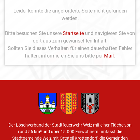
Leider konnte die angeforderte Seite nicht gefunden
werden.
Bitte besuchen Sie unsere
Startseite
und navigieren Sie von
dort aus zum gewünschten Inhalt.
Sollten Sie dieses Verhalten für einen dauerhaften Fehler
halten, informieren Sie uns bitte per
Mail
.
Der Löschverband der Stadtfeuerwehr Weiz mit einer Fläche von
rund 56 km² und über 15.000 Einwohnern umfasst die
Stadtgemeinde Weiz mit Ortsteil Krottendorf, die Gemeinden